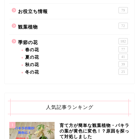
79
お役立ち情報
72
観葉植物
182
季節の花
春の花
77
夏の花
41
秋の花
39
冬の花
25
人気記事ランキング
1
育て方が簡単な観葉植物・パキラ
の葉が黄色に変色！？原因を探っ
て対処しました