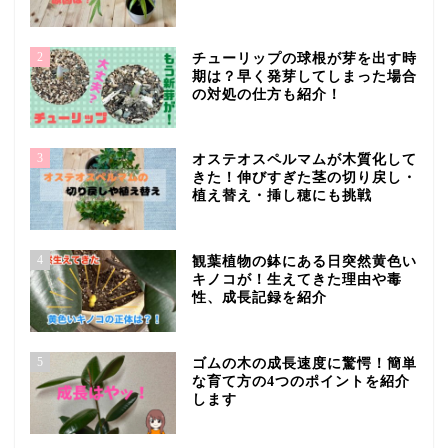
2
チューリップの球根が芽を出す時
期は？早く発芽してしまった場合
の対処の仕方も紹介！
3
オステオスペルマムが木質化して
きた！伸びすぎた茎の切り戻し・
植え替え・挿し穂にも挑戦
4
観葉植物の鉢にある日突然黄色い
キノコが！生えてきた理由や毒
性、成長記録を紹介
5
ゴムの木の成長速度に驚愕！簡単
な育て方の4つのポイントを紹介
します