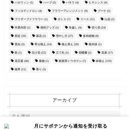
ハロウィン
(1)
ハーブ
(1)
パキラ
(4)
ヒヤシンス
(4)
フィロデンドロン
(4)
フラワーアレンジメント
(9)
ブーケ
(2)
プリザーブドフラワー
(1)
ポトス
(7)
リース
(11)
仏花
(2)
作業内容
(1)
便利グッズ
(1)
冬越し
(4)
切り花
(24)
剪定
(33)
墓花
(2)
増やし方
(27)
多肉植物
(8)
害虫
(3)
寄せ植え
(14)
植え替え
(20)
植木鉢
(1)
歌
(1)
生け花
(22)
立て札
(1)
胡蝶蘭
(2)
花束
(17)
花言葉
(66)
葉物
(1)
観賞用トウガラシ
(7)
鉢植え
(119)
雑草
(11)
香り
(5)
アーカイブ
月にサボテンから通知を受け取る