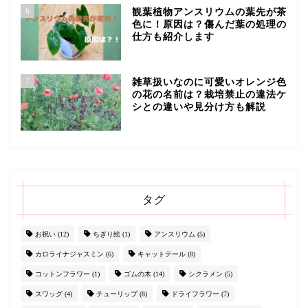
6
観葉植物アンスリウムの葉先が茶
色に！原因は？傷んだ葉の処理の
仕方も紹介します
7
雑草扱いなのに可愛いオレンジ色
の花の名前は？栽培禁止の違法ケ
シとの違いや見分け方も解説
タグ
お祝い
(12)
ちぎり絵
(1)
アンスリウム
(5)
カロライナジャスミン
(6)
キャットテール
(8)
コットンフラワー
(1)
ゴムの木
(14)
シクラメン
(5)
スワッグ
(4)
チューリップ
(8)
ドライフラワー
(7)