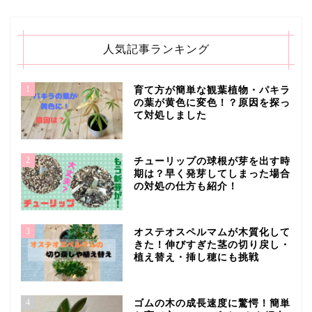
人気記事ランキング
1
育て方が簡単な観葉植物・パキラ
の葉が黄色に変色！？原因を探っ
て対処しました
2
チューリップの球根が芽を出す時
期は？早く発芽してしまった場合
の対処の仕方も紹介！
3
オステオスペルマムが木質化して
きた！伸びすぎた茎の切り戻し・
植え替え・挿し穂にも挑戦
4
ゴムの木の成長速度に驚愕！簡単