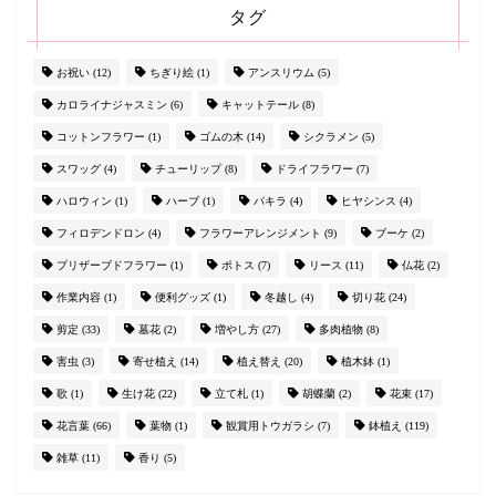
タグ
お祝い
(12)
ちぎり絵
(1)
アンスリウム
(5)
カロライナジャスミン
(6)
キャットテール
(8)
コットンフラワー
(1)
ゴムの木
(14)
シクラメン
(5)
スワッグ
(4)
チューリップ
(8)
ドライフラワー
(7)
ハロウィン
(1)
ハーブ
(1)
パキラ
(4)
ヒヤシンス
(4)
フィロデンドロン
(4)
フラワーアレンジメント
(9)
ブーケ
(2)
プリザーブドフラワー
(1)
ポトス
(7)
リース
(11)
仏花
(2)
作業内容
(1)
便利グッズ
(1)
冬越し
(4)
切り花
(24)
剪定
(33)
墓花
(2)
増やし方
(27)
多肉植物
(8)
害虫
(3)
寄せ植え
(14)
植え替え
(20)
植木鉢
(1)
歌
(1)
生け花
(22)
立て札
(1)
胡蝶蘭
(2)
花束
(17)
花言葉
(66)
葉物
(1)
観賞用トウガラシ
(7)
鉢植え
(119)
雑草
(11)
香り
(5)