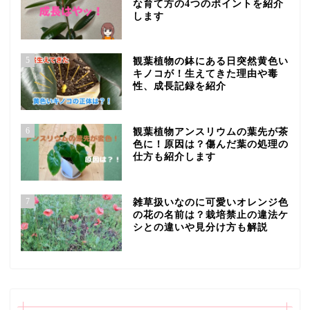
な育て方の4つのポイントを紹介
します
5
観葉植物の鉢にある日突然黄色い
キノコが！生えてきた理由や毒
性、成長記録を紹介
6
観葉植物アンスリウムの葉先が茶
色に！原因は？傷んだ葉の処理の
仕方も紹介します
7
雑草扱いなのに可愛いオレンジ色
の花の名前は？栽培禁止の違法ケ
シとの違いや見分け方も解説