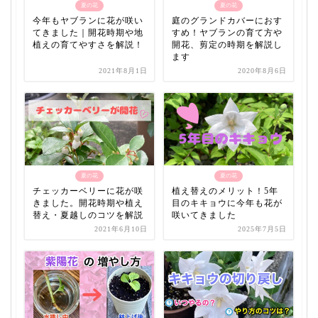
夏の花
夏の花
今年もヤブランに花が咲い
庭のグランドカバーにおす
てきました｜開花時期や地
すめ！ヤブランの育て方や
植えの育てやすさを解説！
開花、剪定の時期を解説し
ます
2021年8月1日
2020年8月6日
夏の花
夏の花
チェッカーベリーに花が咲
植え替えのメリット！5年
きました。開花時期や植え
目のキキョウに今年も花が
替え・夏越しのコツを解説
咲いてきました
2021年6月10日
2025年7月5日