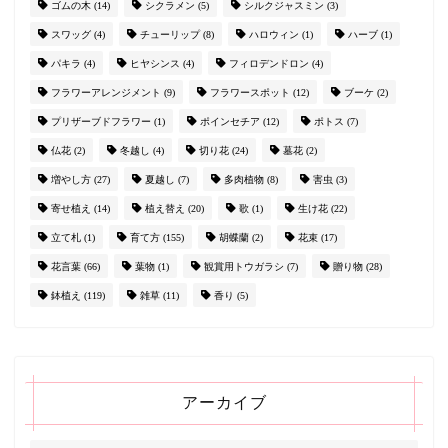
ゴムの木
(14)
シクラメン
(5)
シルクジャスミン
(3)
スワッグ
(4)
チューリップ
(8)
ハロウィン
(1)
ハーブ
(1)
パキラ
(4)
ヒヤシンス
(4)
フィロデンドロン
(4)
フラワーアレンジメント
(9)
フラワースポット
(12)
ブーケ
(2)
プリザーブドフラワー
(1)
ポインセチア
(12)
ポトス
(7)
仏花
(2)
冬越し
(4)
切り花
(24)
墓花
(2)
増やし方
(27)
夏越し
(7)
多肉植物
(8)
害虫
(3)
寄せ植え
(14)
植え替え
(20)
歌
(1)
生け花
(22)
立て札
(1)
育て方
(155)
胡蝶蘭
(2)
花束
(17)
花言葉
(66)
葉物
(1)
観賞用トウガラシ
(7)
贈り物
(28)
鉢植え
(119)
雑草
(11)
香り
(5)
アーカイブ