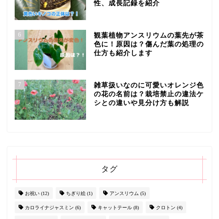
性、成長記録を紹介
6
観葉植物アンスリウムの葉先が茶
色に！原因は？傷んだ葉の処理の
仕方も紹介します
7
雑草扱いなのに可愛いオレンジ色
の花の名前は？栽培禁止の違法ケ
シとの違いや見分け方も解説
タグ
お祝い
(12)
ちぎり絵
(1)
アンスリウム
(5)
カロライナジャスミン
(6)
キャットテール
(8)
クロトン
(4)