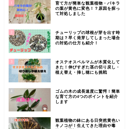
1
育て方が簡単な観葉植物・パキラ
の葉が黄色に変色！？原因を探っ
て対処しました
2
チューリップの球根が芽を出す時
期は？早く発芽してしまった場合
の対処の仕方も紹介！
3
オステオスペルマムが木質化して
きた！伸びすぎた茎の切り戻し・
植え替え・挿し穂にも挑戦
4
ゴムの木の成長速度に驚愕！簡単
な育て方の4つのポイントを紹介
します
5
観葉植物の鉢にある日突然黄色い
キノコが！生えてきた理由や毒