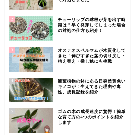
2
チューリップの球根が芽を出す時
期は？早く発芽してしまった場合
の対処の仕方も紹介！
3
オステオスペルマムが木質化して
きた！伸びすぎた茎の切り戻し・
植え替え・挿し穂にも挑戦
4
観葉植物の鉢にある日突然黄色い
キノコが！生えてきた理由や毒
性、成長記録を紹介
5
ゴムの木の成長速度に驚愕！簡単
な育て方の4つのポイントを紹介
します