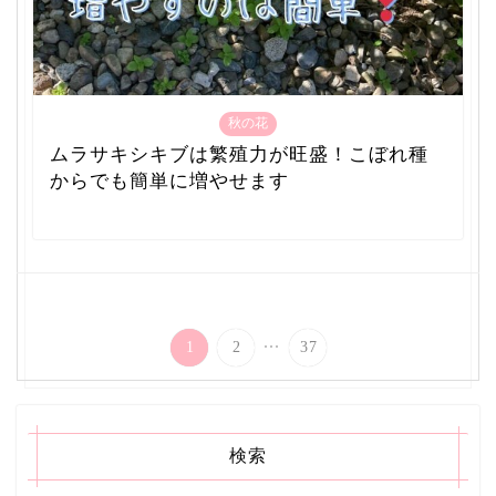
秋の花
ムラサキシキブは繁殖力が旺盛！こぼれ種
からでも簡単に増やせます
...
1
2
37
検索