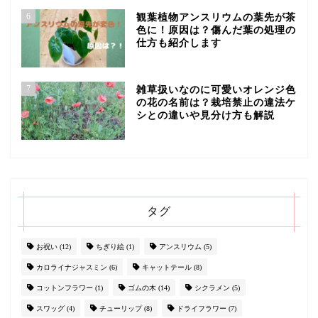
6
観葉植物アンスリウムの葉先が茶
色に！原因は？傷んだ葉の処理の
仕方も紹介します
7
雑草扱いなのに可愛いオレンジ色
の花の名前は？栽培禁止の違法ケ
シとの違いや見分け方も解説
タグ
お祝い
(12)
ちぎり絵
(1)
アンスリウム
(5)
カロライナジャスミン
(6)
キャットテール
(8)
コットンフラワー
(1)
ゴムの木
(14)
シクラメン
(5)
スワッグ
(4)
チューリップ
(8)
ドライフラワー
(7)