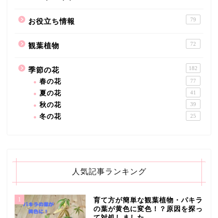
79
お役立ち情報
72
観葉植物
182
季節の花
春の花
77
夏の花
41
秋の花
39
冬の花
25
人気記事ランキング
1
育て方が簡単な観葉植物・パキラ
の葉が黄色に変色！？原因を探っ
て対処しました