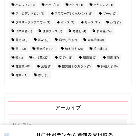
ハロウィン
(1)
ハーブ
(1)
パキラ
(4)
ヒヤシンス
(4)
フィロデンドロン
(4)
フラワーアレンジメント
(9)
ブーケ
(2)
プリザーブドフラワー
(1)
ポトス
(7)
リース
(11)
仏花
(2)
作業内容
(1)
便利グッズ
(1)
冬越し
(4)
切り花
(24)
剪定
(33)
墓花
(2)
増やし方
(27)
多肉植物
(8)
害虫
(3)
寄せ植え
(14)
植え替え
(20)
植木鉢
(1)
歌
(1)
生け花
(22)
立て札
(1)
胡蝶蘭
(2)
花束
(17)
花言葉
(66)
葉物
(1)
観賞用トウガラシ
(7)
鉢植え
(119)
雑草
(11)
香り
(5)
アーカイブ
月にサボテンから通知を受け取る