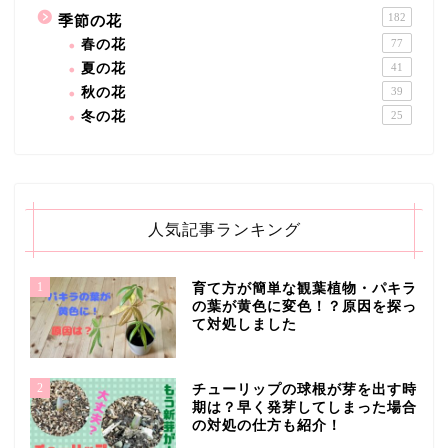
182
季節の花
春の花
77
夏の花
41
秋の花
39
冬の花
25
人気記事ランキング
1
育て方が簡単な観葉植物・パキラ
の葉が黄色に変色！？原因を探っ
て対処しました
2
チューリップの球根が芽を出す時
期は？早く発芽してしまった場合
の対処の仕方も紹介！