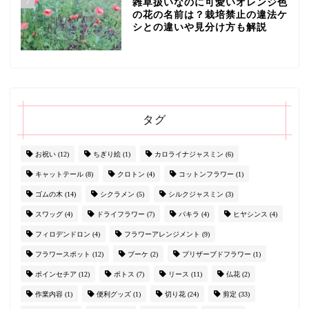
7
雑草扱いなのに可愛いオレンジ色
の花の名前は？栽培禁止の違法ケ
シとの違いや見分け方も解説
タグ
お祝い
(12)
ちぎり絵
(1)
カロライナジャスミン
(6)
キャットテール
(8)
クロトン
(4)
コットンフラワー
(1)
ゴムの木
(14)
シクラメン
(5)
シルクジャスミン
(3)
スワッグ
(4)
ドライフラワー
(7)
パキラ
(4)
ヒヤシンス
(4)
フィロデンドロン
(4)
フラワーアレンジメント
(9)
フラワースポット
(12)
ブーケ
(2)
プリザーブドフラワー
(1)
ポインセチア
(12)
ポトス
(7)
リース
(11)
仏花
(2)
作業内容
(1)
便利グッズ
(1)
切り花
(24)
剪定
(33)