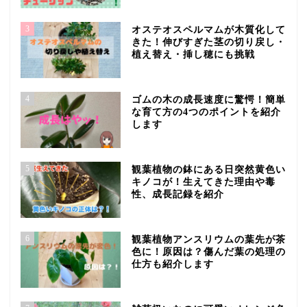
3
オステオスペルマムが木質化して
きた！伸びすぎた茎の切り戻し・
植え替え・挿し穂にも挑戦
4
ゴムの木の成長速度に驚愕！簡単
な育て方の4つのポイントを紹介
します
5
観葉植物の鉢にある日突然黄色い
キノコが！生えてきた理由や毒
性、成長記録を紹介
6
観葉植物アンスリウムの葉先が茶
色に！原因は？傷んだ葉の処理の
仕方も紹介します