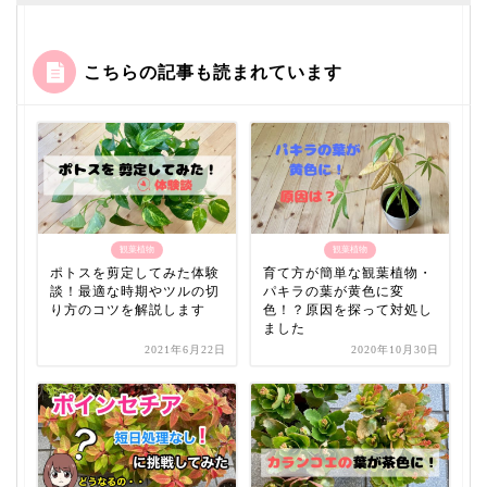
こちらの記事も読まれています
観葉植物
観葉植物
ポトスを剪定してみた体験
育て方が簡単な観葉植物・
談！最適な時期やツルの切
パキラの葉が黄色に変
り方のコツを解説します
色！？原因を探って対処し
ました
2021年6月22日
2020年10月30日