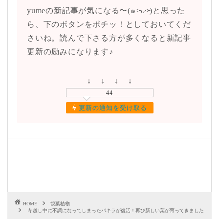
yumeの新記事が気になる〜(๑˃̵ᴗ˂̵)と思った
ら、下のボタンをポチッ！としておいてくだ
さいね。読んで下さる方が多くなると新記事
更新の励みになります♪
↓ ↓ ↓ ↓
44
更新の通知を受け取る
HOME
観葉植物
冬越し中に不調になってしまったパキラが復活！再び新しい葉が育ってきました