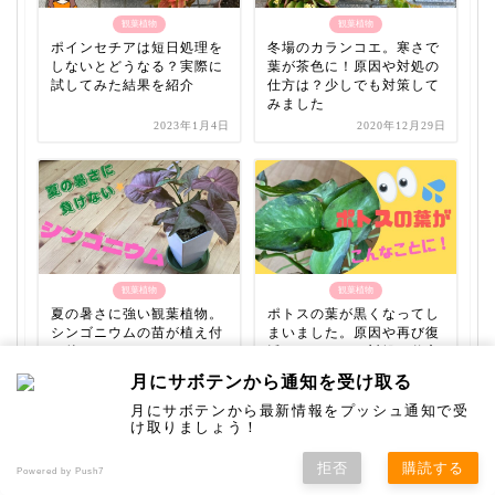
観葉植物
観葉植物
ポインセチアは短日処理を
冬場のカランコエ。寒さで
しないとどうなる？実際に
葉が茶色に！原因や対処の
試してみた結果を紹介
仕方は？少しでも対策して
みました
2023年1月4日
2020年12月29日
観葉植物
観葉植物
夏の暑さに強い観葉植物。
ポトスの葉が黒くなってし
シンゴニウムの苗が植え付
まいました。原因や再び復
け後にこんなことに・・・
活させるための対処の仕方
を解説
月にサボテンから通知を受け取る
2021年8月10日
2022年3月13日
月にサボテンから最新情報をプッシュ通知で受
け取りましょう！
拒否
購読する
Powered by Push7