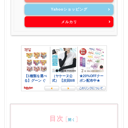
Yahooショッピング
メルカリ
目次
[
]
開く