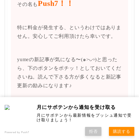
Push7！！
その名も
特に料金が発生する、というわけではありま
せん。安心してご利用頂けたら幸いです。
yumeの新記事が気になる〜(๑˃̵ᴗ˂̵)と思った
ら、下のボタンをポチッ！としておいてくだ
さいね。読んで下さる方が多くなると新記事
更新の励みになります♪
↓ ↓ ↓ ↓
月にサボテンから通知を受け取る
44
月にサボテンから最新情報をプッシュ通知で受
け取りましょう！
更新の通知を受け取る
拒否
購読する
Powered by Push7