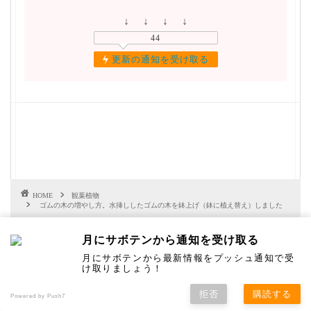
↓ ↓ ↓ ↓
44
更新の通知を受け取る
HOME
観葉植物
ゴムの木の増やし方。水挿ししたゴムの木を鉢上げ（鉢に植え替え）しました
月にサボテンから通知を受け取る
月にサボテンから最新情報をプッシュ通知で受
こちらの記事も読まれています
け取りましょう！
拒否
購読する
Powered by Push7