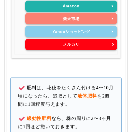
Amazon
楽天市場
Yahooショッピング
メルカリ
肥料は、花穂をたくさん付ける4〜10月
頃になったら、追肥として
液体肥料
を2週
間に1回程度与えます。
緩効性肥料
なら、株の周りに
2〜3ヶ月
に1回ほど
撒いておきます。