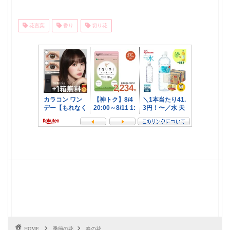
花言葉
香り
切り花
HOME
季節の花
春の花