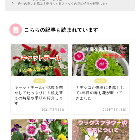
香りの良いお花は？長持ちするストックの花の特徴を解説します
こちらの記事も読まれています
春の花
春の花
キャットテールが花数を増
ナデシコが無事に冬越しし
やしてたっぷりに！植え替
て4年目の春も花が咲いて
えの時期や手順を紹介しま
きました
す
2021年5月19日
2024年5月18日