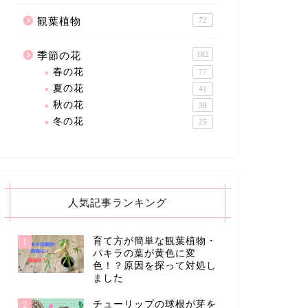
観葉植物
72
季節の花
182
春の花
77
夏の花
41
秋の花
39
冬の花
25
人気記事ランキング
育て方が簡単な観葉植物・
1
パキラの葉が黄色に変
色！？原因を探って対処し
ました
チューリップの球根が芽を
2