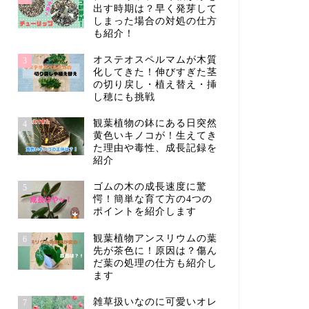
出す時期は？早く発芽して
しまった場合の対処の仕方
も紹介！
オステオスペルマムが木質
3
化してきた！伸びすぎた茎
の切り戻し・植え替え・挿
し穂にも挑戦
観葉植物の鉢にある日突然
4
黄色いキノコが！生えてき
た理由や毒性、成長記録を
紹介
ゴムの木の成長速度に驚
5
愕！簡単な育て方の4つの
ポイントを紹介します
観葉植物アンスリウムの葉
6
先が茶色に！原因は？傷ん
だ葉の処理の仕方も紹介し
ます
雑草扱いなのに可愛いオレ
7