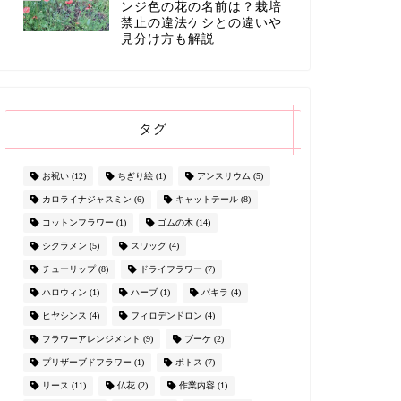
ンジ色の花の名前は？栽培
禁止の違法ケシとの違いや
見分け方も解説
タグ
お祝い
(12)
ちぎり絵
(1)
アンスリウム
(5)
カロライナジャスミン
(6)
キャットテール
(8)
コットンフラワー
(1)
ゴムの木
(14)
シクラメン
(5)
スワッグ
(4)
チューリップ
(8)
ドライフラワー
(7)
ハロウィン
(1)
ハーブ
(1)
パキラ
(4)
ヒヤシンス
(4)
フィロデンドロン
(4)
フラワーアレンジメント
(9)
ブーケ
(2)
プリザーブドフラワー
(1)
ポトス
(7)
リース
(11)
仏花
(2)
作業内容
(1)