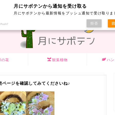
yumeのハンドメイドリースはこちら
月にサボテンから通知を受け取る
月にサボテンから最新情報をプッシュ通知で受け取りま
拒否
 Push7
節の花
観葉植物
ハン
売ページを確認してみてくださいね♪