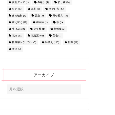
便利グッズ
(1)
冬越し
(4)
切り花
(24)
剪定
(33)
墓花
(2)
増やし方
(27)
多肉植物
(8)
害虫
(3)
寄せ植え
(14)
植え替え
(20)
植木鉢
(1)
歌
(1)
生け花
(22)
立て札
(1)
胡蝶蘭
(2)
花束
(17)
花言葉
(66)
葉物
(1)
観賞用トウガラシ
(7)
鉢植え
(119)
雑草
(11)
香り
(5)
アーカイブ