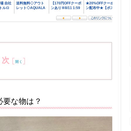
目次
[
]
開く
必要な物は？