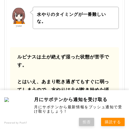
水やりのタイミングが一番難しい
な。
yume
ルピナスは土が絶えず湿った状態が苦手で
す。
とはいえ、あまり乾き過ぎてもすぐに弱っ
てしまうので、水やりは土が乾き始めた頃
を見計らってすぐにでもします。
月にサボテンから通知を受け取る
月にサボテンから最新情報をプッシュ通知で受
け取りましょう！
拒否
購読する
Powered by Push7
下葉が黄色くなっていたら、要注意のサインです