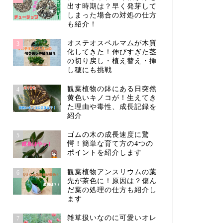
出す時期は？早く発芽して
しまった場合の対処の仕方
も紹介！
オステオスペルマムが木質
3
化してきた！伸びすぎた茎
の切り戻し・植え替え・挿
し穂にも挑戦
観葉植物の鉢にある日突然
4
黄色いキノコが！生えてき
た理由や毒性、成長記録を
紹介
ゴムの木の成長速度に驚
5
愕！簡単な育て方の4つの
ポイントを紹介します
観葉植物アンスリウムの葉
6
先が茶色に！原因は？傷ん
だ葉の処理の仕方も紹介し
ます
雑草扱いなのに可愛いオレ
7