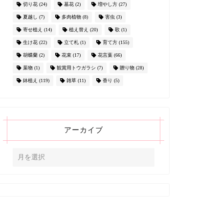
切り花
(24)
墓花
(2)
増やし方
(27)
夏越し
(7)
多肉植物
(8)
害虫
(3)
寄せ植え
(14)
植え替え
(20)
歌
(1)
生け花
(22)
立て札
(1)
育て方
(155)
胡蝶蘭
(2)
花束
(17)
花言葉
(66)
葉物
(1)
観賞用トウガラシ
(7)
贈り物
(28)
鉢植え
(119)
雑草
(11)
香り
(5)
アーカイブ