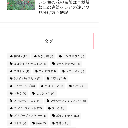
ンジ色の花の名前は？栽培
禁止の違法ケシとの違いや
見分け方も解説
タグ
お祝い
(12)
ちぎり絵
(1)
アンスリウム
(5)
カロライナジャスミン
(6)
キャットテール
(8)
クロトン
(4)
ゴムの木
(14)
シクラメン
(5)
シルクジャスミン
(3)
スワッグ
(4)
チューリップ
(8)
ハロウィン
(1)
ハーブ
(1)
パキラ
(4)
ヒヤシンス
(4)
フィロデンドロン
(4)
フラワーアレンジメント
(9)
フラワースポット
(12)
ブーケ
(2)
プリザーブドフラワー
(1)
ポインセチア
(12)
ポトス
(7)
仏花
(2)
冬越し
(4)