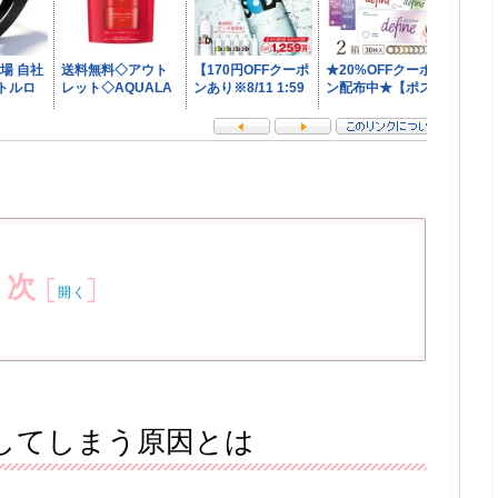
目次
[
]
開く
してしまう原因とは