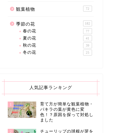
観葉植物
72
季節の花
182
春の花
77
夏の花
41
秋の花
39
冬の花
25
人気記事ランキング
育て方が簡単な観葉植物・
1
パキラの葉が黄色に変
色！？原因を探って対処し
ました
チューリップの球根が芽を
2