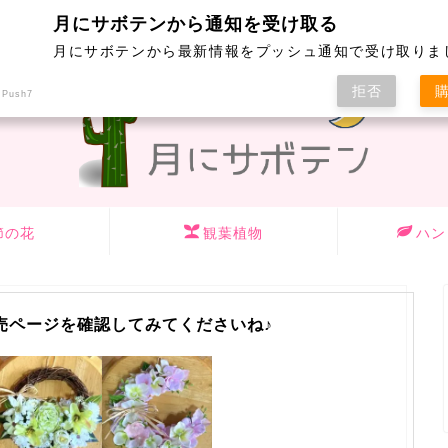
yumeのハンドメイドリースはこちら
月にサボテンから通知を受け取る
月にサボテンから最新情報をプッシュ通知で受け取りま
拒否
 Push7
節の花
観葉植物
ハン
売ページを確認してみてくださいね♪