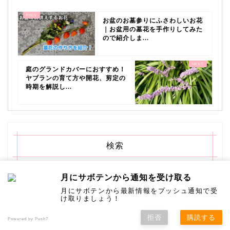
お盆のお墓参りにふさわしいお花
｜お盆用の墓花を手作りしてみた
ので紹介しま...
庭のグランドカバーにおすすめ！
ヤブランの育て方や開花、剪定の
時期を解説し...
検索
月にサボテンから通知を受け取る
月にサボテンから最新情報をプッシュ通知で受
け取りましょう！
拒否
購読する
Powered by Push7