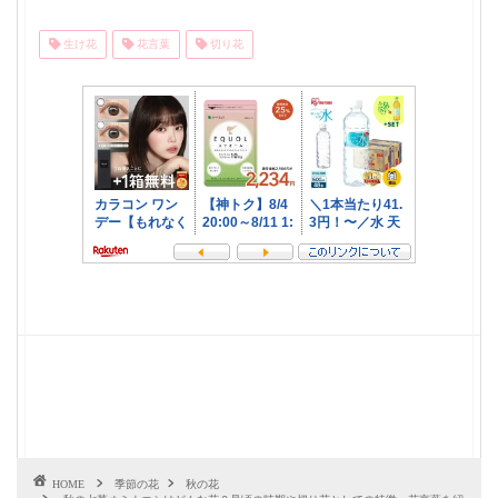
生け花
花言葉
切り花
HOME
季節の花
秋の花