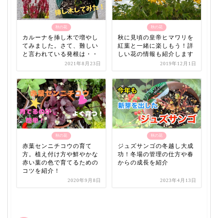
秋の花
秋の花
カルーナを挿し木で増やし
秋に見頃の皇帝ヒマワリを
てみました。さて、難しい
紅葉と一緒に楽しもう！詳
と言われている発根は・・
しい花の情報も紹介します
2021年8月23日
2019年12月1日
秋の花
秋の花
赤葉センニチコウの育て
ジュズサンゴの冬越し大成
方。植え付け方や鮮やかな
功！冬場の管理の仕方や春
赤い葉の色で育てるための
からの成長を紹介
コツを紹介！
2020年9月8日
2023年4月13日