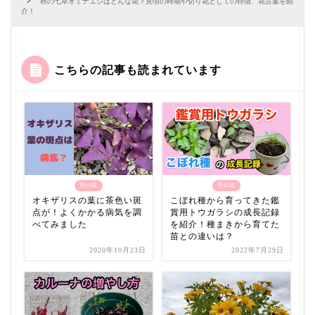
秋の七草オミナエシはどんな花？見頃の時期や切り花としての特徴、花言葉を紹
介！
こちらの記事も読まれています
秋の花
秋の花
オキザリスの葉に茶色い斑
こぼれ種から育ってきた鑑
点が！よくかかる病気を調
賞用トウガラシの成長記録
べてみました
を紹介！種まきから育てた
苗との違いは？
2020年10月23日
2022年7月29日