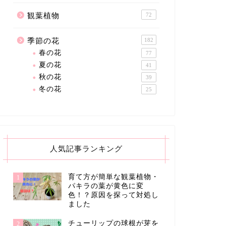
観葉植物
72
季節の花
182
春の花
77
夏の花
41
秋の花
39
冬の花
25
人気記事ランキング
育て方が簡単な観葉植物・
1
パキラの葉が黄色に変
色！？原因を探って対処し
ました
チューリップの球根が芽を
2