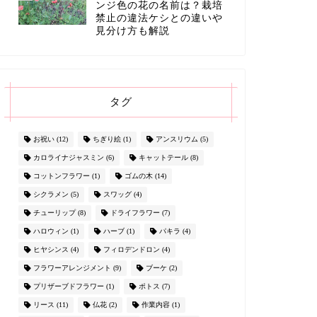
ンジ色の花の名前は？栽培
禁止の違法ケシとの違いや
見分け方も解説
タグ
お祝い
(12)
ちぎり絵
(1)
アンスリウム
(5)
カロライナジャスミン
(6)
キャットテール
(8)
コットンフラワー
(1)
ゴムの木
(14)
シクラメン
(5)
スワッグ
(4)
チューリップ
(8)
ドライフラワー
(7)
ハロウィン
(1)
ハーブ
(1)
パキラ
(4)
ヒヤシンス
(4)
フィロデンドロン
(4)
フラワーアレンジメント
(9)
ブーケ
(2)
プリザーブドフラワー
(1)
ポトス
(7)
リース
(11)
仏花
(2)
作業内容
(1)