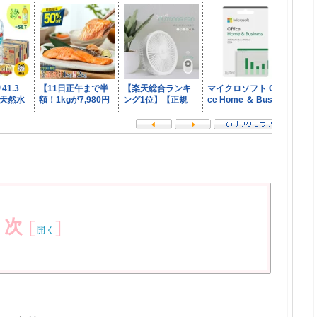
目次
[
]
開く