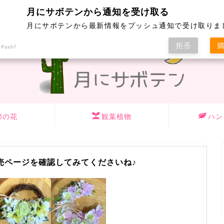
yumeのハンドメイドリースはこちら
月にサボテンから通知を受け取る
月にサボテンから最新情報をプッシュ通知で受け取りま
拒否
 Push7
節の花
観葉植物
ハン
売ページを確認してみてくださいね♪