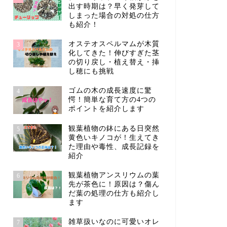
出す時期は？早く発芽して
しまった場合の対処の仕方
も紹介！
オステオスペルマムが木質
3
化してきた！伸びすぎた茎
の切り戻し・植え替え・挿
し穂にも挑戦
ゴムの木の成長速度に驚
4
愕！簡単な育て方の4つの
ポイントを紹介します
観葉植物の鉢にある日突然
5
黄色いキノコが！生えてき
た理由や毒性、成長記録を
紹介
観葉植物アンスリウムの葉
6
先が茶色に！原因は？傷ん
だ葉の処理の仕方も紹介し
ます
雑草扱いなのに可愛いオレ
7