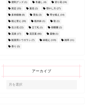
便利グッズ
(1)
冬越し
(4)
切り花
(24)
剪定
(33)
墓花
(2)
増やし方
(27)
多肉植物
(8)
害虫
(3)
寄せ植え
(14)
植え替え
(20)
植木鉢
(1)
歌
(1)
生け花
(22)
立て札
(1)
胡蝶蘭
(2)
花束
(17)
花言葉
(66)
葉物
(1)
観賞用トウガラシ
(7)
鉢植え
(119)
雑草
(11)
香り
(5)
アーカイブ