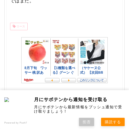
ではまた。
リース
月にサボテンから通知を受け取る
yumeがハンドメイドしたフラ
月にサボテンから最新情報をプッシュ通知で受
ワーリースを紹介します
け取りましょう！
拒否
購読する
どの作品も、時間をかけて細かいところまで
Powered by Push7