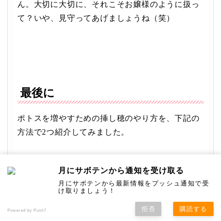
ん。大切に大切に、それこそお嬢様のように扱っ
て？いや、見守ってあげましょうね（笑）
最後に
ポトスを増やすための挿し穂のやり方を、下記の
方法で2つ紹介してみました。
月にサボテンから通知を受け取る
初めに水挿しにする。
月にサボテンから最新情報をプッシュ通知で受
挿し木用の土に挿し穂する。
け取りましょう！
拒否
購読する
Powered by Push7