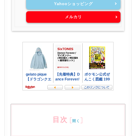
Yahooショッピング
メルカリ
目次
[
]
開く